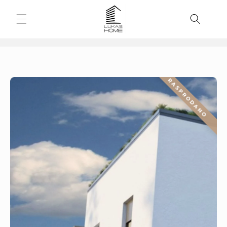
Preskoči
na
sadržaj
RASPRODANO