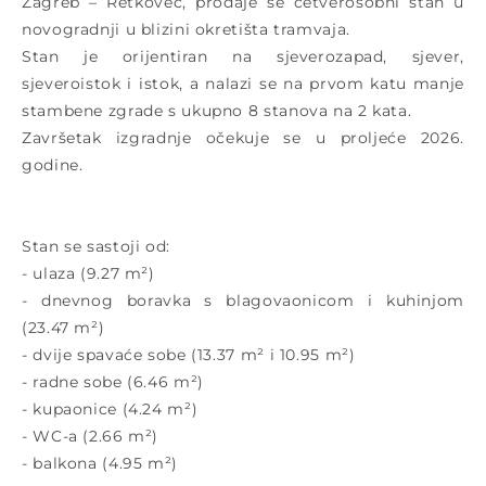
Zagreb – Retkovec, prodaje se četverosobni stan u
novogradnji u blizini okretišta tramvaja.
Stan je orijentiran na sjeverozapad, sjever,
sjeveroistok i istok, a nalazi se na prvom katu manje
stambene zgrade s ukupno 8 stanova na 2 kata.
Završetak izgradnje očekuje se u proljeće 2026.
godine.
Stan se sastoji od:
- ulaza (9.27 m²)
- dnevnog boravka s blagovaonicom i kuhinjom
(23.47 m²)
- dvije spavaće sobe (13.37 m² i 10.95 m²)
- radne sobe (6.46 m²)
- kupaonice (4.24 m²)
- WC-a (2.66 m²)
- balkona (4.95 m²)