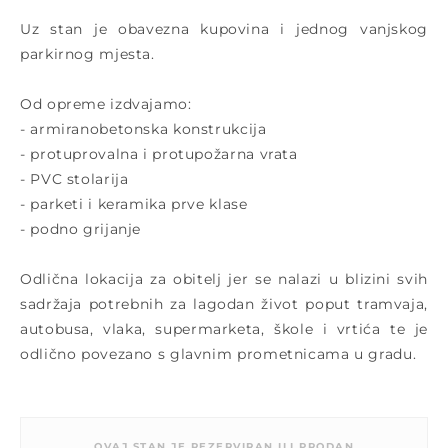
Uz stan je obavezna kupovina i jednog vanjskog
parkirnog mjesta.
Od opreme izdvajamo:
- armiranobetonska konstrukcija
- protuprovalna i protupožarna vrata
- PVC stolarija
- parketi i keramika prve klase
- podno grijanje
Odlična lokacija za obitelj jer se nalazi u blizini svih
sadržaja potrebnih za lagodan život poput tramvaja,
autobusa, vlaka, supermarketa, škole i vrtića te je
odlično povezano s glavnim prometnicama u gradu.
OVAJ STAN JE REZERVIRAN ILI PRODAN