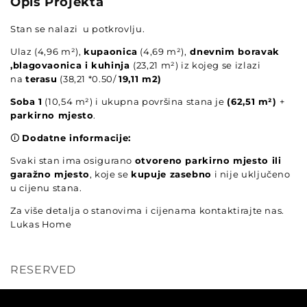
Opis Projekta
Stan se nalazi u potkrovlju.
Ulaz (4,96 m²),
kupaonica
(4,69 m²),
dnevnim boravak
,blagovaonica i kuhinja
(23,21 m²)
iz kojeg se izlazi
na
terasu
(38,21 *0.50/
19,11 m2)
Soba 1
(10,54 m²) i ukupna površina stana je
(62,51 m²)
+
parkirno mjesto
.
🛈
Dodatne informacije:
Svaki stan ima osigurano
otvoreno parkirno mjesto ili
garažno mjesto
, koje se
kupuje zasebno
i nije uključeno
u cijenu stana.
Za više detalja o stanovima i cijenama kontaktirajte nas.
Lukas Home
RESERVED