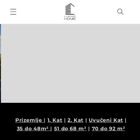
Skip to
content
Prizemlje
|
1. Kat
|
2. Kat
|
Uvučeni Kat
|
35 do 48m²
|
51 do 68 m²
|
70 do 92 m²