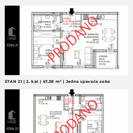
STAN 21 | 2. kat | 47,38 m² | Jedna spavaća soba