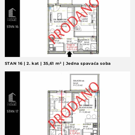
STAN 16 | 2. kat | 35,61 m² | Jedna spavaća soba