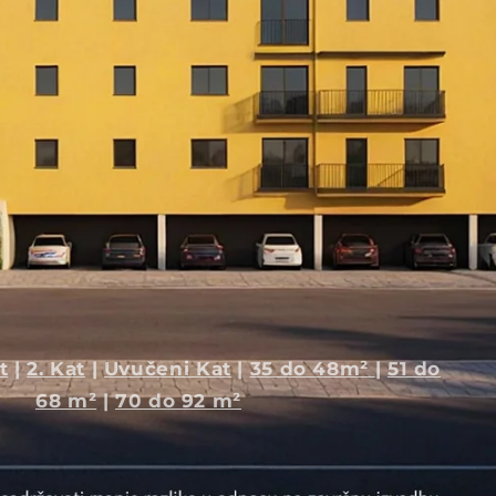
emlje
|
1. Kat
|
2. Kat
|
Uvučeni Kat
|
35 do 48m²
68 m²
|
70 do 92 m²