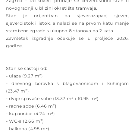
Zagreb – Retkovec, prodaje se četverosobni stan u
novogradnji u blizini okretišta tramvaja.
Stan je orijentiran na sjeverozapad, sjever,
sjeveroistok i istok, a nalazi se na prvom katu manje
stambene zgrade s ukupno 8 stanova na 2 kata.
Završetak izgradnje očekuje se u proljeće 2026.
godine.
Stan se sastoji od:
- ulaza (9.27 m²)
- dnevnog boravka s blagovaonicom i kuhinjom
(23.47 m²)
- dvije spavaće sobe (13.37 m² i 10.95 m²)
- radne sobe (6.46 m²)
- kupaonice (4.24 m²)
- WC-a (2.66 m²)
- balkona (4.95 m²)