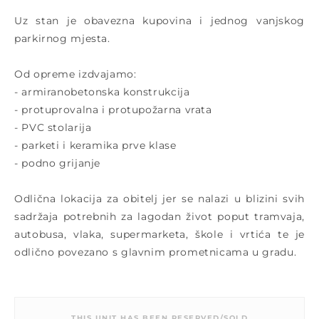
Uz stan je obavezna kupovina i jednog vanjskog
parkirnog mjesta.
Od opreme izdvajamo:
- armiranobetonska konstrukcija
- protuprovalna i protupožarna vrata
- PVC stolarija
- parketi i keramika prve klase
- podno grijanje
Odlična lokacija za obitelj jer se nalazi u blizini svih
sadržaja potrebnih za lagodan život poput tramvaja,
autobusa, vlaka, supermarketa, škole i vrtića te je
odlično povezano s glavnim prometnicama u gradu.
THIS UNIT HAS BEEN RESERVED/SOLD